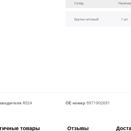
Склад
Наличи
Крупно-оптовый
1 шт.
зводителя
A524
ОЕ номер
8971902691
гичные товары
Отзывы
Дост