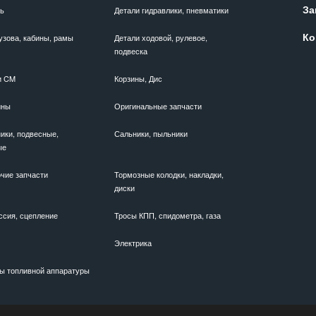
За
ль
Детали гидравлики, пневматики
Ко
узова, кабины, рамы
Детали ходовой, рулевое,
подвеска
и CM
Корзины, Дис
ины
Оригинальные запчасти
ики, подвесные,
Сальники, пыльники
ые
чие запчасти
Тормозные колодки, накладки,
диски
ссия, сцепление
Тросы КПП, спидометра, газа
Электрика
ы топливной аппаратуры