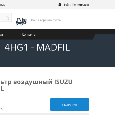
онок
Войти
Регистрация
Ваша корзина
пуста
ам
Контакты
 4HG1 - MADFIL
льтр воздушный ISUZU
IL
В КОРЗИНУ
ск
: