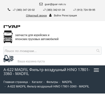
guar@guar-nsk.ru
+7 (383) 347-20-02
+7 (383) 342-61-34
+7 (913) 724-59-95
Обратный звонок
Войти
Регистрация
запчасти для корейских и
японских грузовых автомобилей
Ваша корзина
пуста
A-622 MADFIL Фильтр воздушный HINO 17801-
Нави
3360 - MADFIL
Главная страница
Каталог
Фильтры
MADFIL
A-622 MADFIL Фильтр воздушный HINO 17801-3360 - MADFIL