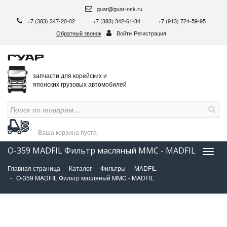
guar@guar-nsk.ru
+7 (383) 347-20-02
+7 (383) 342-61-34
+7 (913) 724-59-95
Обратный звонок
Войти
Регистрация
запчасти для корейских и
японских грузовых автомобилей
Ваша корзина
пуста
O-359 MADFIL Фильтр масляный MMC - MADFIL
Нави
Главная страница
Каталог
Фильтры
MADFIL
O-359 MADFIL Фильтр масляный MMC - MADFIL