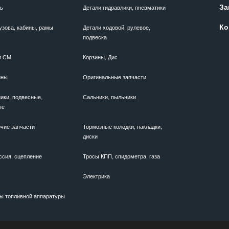
За
ль
Детали гидравлики, пневматики
Ко
узова, кабины, рамы
Детали ходовой, рулевое,
подвеска
и CM
Корзины, Дис
ины
Оригинальные запчасти
ики, подвесные,
Сальники, пыльники
ые
чие запчасти
Тормозные колодки, накладки,
диски
ссия, сцепление
Тросы КПП, спидометра, газа
Электрика
ы топливной аппаратуры