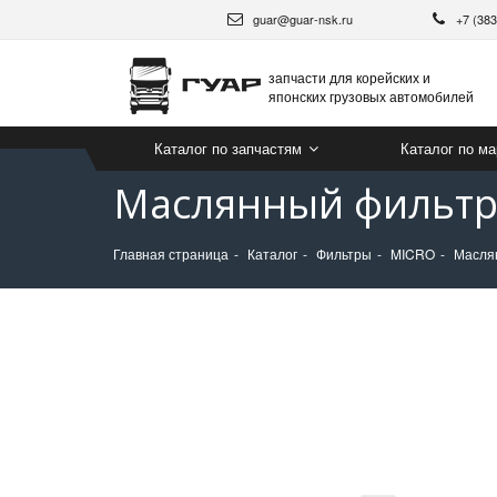
guar@guar-nsk.ru
+7 (38
запчасти для корейских и
японских грузовых автомобилей
Каталог по запчастям
Каталог по м
Маслянный фильтр 
Главная страница
Каталог
Фильтры
MICRO
Масля