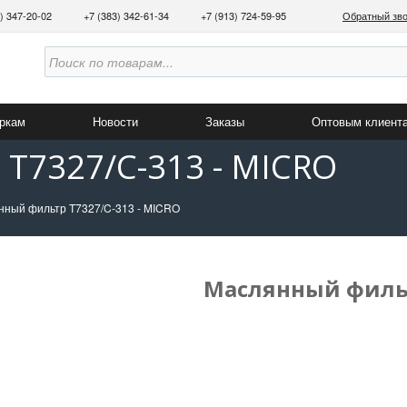
3) 347-20-02
+7 (383) 342-61-34
+7 (913) 724-59-95
Обратный зв
аркам
Новости
Заказы
Оптовым клиент
T7327/C-313 - MICRO
нный фильтр T7327/C-313 - MICRO
Маслянный фильт