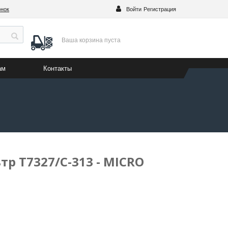
онок
Войти
Регистрация
Ваша корзина
пуста
ам
Контакты
р T7327/C-313 - MICRO