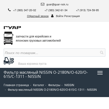
guar@guar-nsk.ru
+7 (383) 347-20-02
+7 (383) 342-61-34
+7 (913) 724-59-95
Обратный звонок
Войти
Регистрация
запчасти для корейских и
японских грузовых автомобилей
Ваша корзина
пуста
Фильтр масляный NISSIN O-2180N/O-620/O-
Нави
615/C-1311 - NISSIN
Главная страница
Каталог
Фильтры
NISSIN
Фильтр масляный NISSIN O-2180N/O-620/O-615/C-1311 - NISSIN