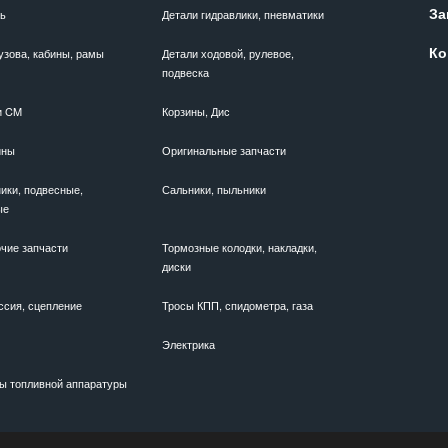
За
ль
Детали гидравлики, пневматики
Ко
узова, кабины, рамы
Детали ходовой, рулевое,
подвеска
и CM
Корзины, Дис
ины
Оригинальные запчасти
ики, подвесные,
Сальники, пыльники
ые
чие запчасти
Тормозные колодки, накладки,
диски
ссия, сцепление
Тросы КПП, спидометра, газа
Электрика
ы топливной аппаратуры