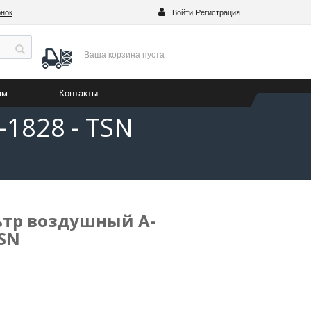
онок
Войти
Регистрация
Ваша корзина
пуста
ам
Контакты
1828 - TSN
ьтр воздушный A-
TSN