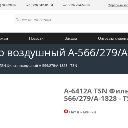
3) 347-20-02
+7 (383) 342-61-34
+7 (913) 724-59-95
Обратный зв
аркам
Новости
Заказы
Оптовым клиент
р воздушный A-566/279/A-
TSN Фильтр воздушный A-566/279/A-1828 - TSN
A-6412A TSN Фил
566/279/A-1828 - 
Нет в наличии