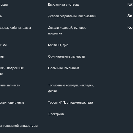
Ка
гории
Выхлопная система
За
ль
Детали гидравлики, пневматики
Ко
узова, кабины, рамы
Детали ходовой, рулевое,
подвеска
и CM
Корзины, Дис
ины
Оригинальные запчасти
ики, подвесные,
Сальники, пыльники
ые
чие запчасти
Тормозные колодки, накладки,
диски
ссия, сцепление
Тросы КПП, спидометра, газа
Электрика
ы топливной аппаратуры