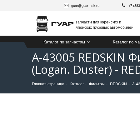
guar@guar-nsk.ru
+7 (38
запчасти для корейских и
японских грузовых автомобилей
Каталог по запчастям
Каталог по м
A-43005 REDSKIN Ф
(Logan. Duster) - R
Главная страница
Каталог
Фильтры
REDSKIN
A-43