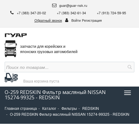
guar@guar-nsk.ru
+7 (383) 347-20-02
+7 (383) 342-61-34
+7 (913) 724-59-95
Обратный звонок
Войти
Регистрация
запчасти для корейских и
японских грузовых автомобилей
Ваша корзина
пуста
O-259 REDSKIN Фильтр масляный NISSAN
Нави
15274-99325 - REDSKIN
Главная страница
Каталог
Фильтры
REDSKIN
O-259 REDSKIN Фильтр масляный NISSAN 15274-99325 - REDSKIN