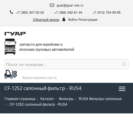
guar@guar-nsk.ru
+7 (383) 347-20-02
+7 (383) 342-61-34
+7 (913) 724-59-95
Обратный звонок
Войти
Регистрация
запчасти для корейских и
японских грузовых автомобилей
Ваша корзина
пуста
CF-1252 салонный фильтр - RU54
Нави
Главная страница
Каталог
Фильтры
RU54 Фильтры салонные
CF-1252 салонный фильтр - RU54