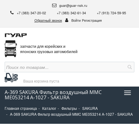
guar@guar-nsk.ru
+7 (383) 347-20-02
+7 (383) 342-61-34
+7 (913) 724-59-95
Обратный звонок
Войти
Регистрация
запчасти для корейских и
японских грузовых автомобилей
Ваша корзина
пуста
A-369 SAKURA Фильтр воздушный MMC
Нави
МЕ053214 A-1027 - SAKURA
Главная страница
Каталог
Фильтры
SAKURA
A-369 SAKURA Фильтр воздушный MMC МЕ053214 A-1027 - SAKURA