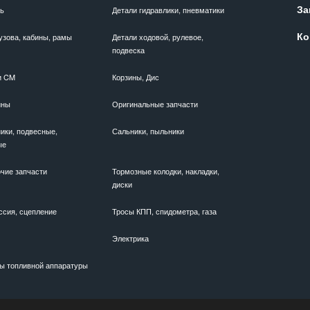
За
ль
Детали гидравлики, пневматики
Ко
узова, кабины, рамы
Детали ходовой, рулевое,
подвеска
и CM
Корзины, Дис
ины
Оригинальные запчасти
ики, подвесные,
Сальники, пыльники
ые
чие запчасти
Тормозные колодки, накладки,
диски
ссия, сцепление
Тросы КПП, спидометра, газа
Электрика
ы топливной аппаратуры