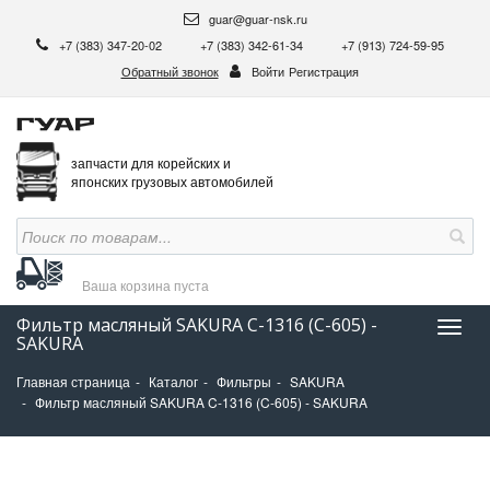
guar@guar-nsk.ru
+7 (383) 347-20-02
+7 (383) 342-61-34
+7 (913) 724-59-95
Обратный звонок
Войти
Регистрация
запчасти для корейских и
японских грузовых автомобилей
Ваша корзина
пуста
Фильтр масляный SAKURA C-1316 (C-605) -
Нави
SAKURA
Главная страница
Каталог
Фильтры
SAKURA
Фильтр масляный SAKURA C-1316 (C-605) - SAKURA