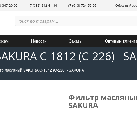
3) 347-20-02
+7 (383) 342-61-34
+7 (913) 724-59-95
Обратный зв
аркам
Новости
Заказы
Оптовым клиент
AKURA C-1812 (C-226) - S
тр масляный SAKURA C-1812 (C-226) - SAKURA
Фильтр масляный 
SAKURA