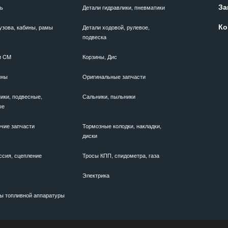
За
ль
Детали гидравлики, пневматики
Ко
узова, кабины, рамы
Детали ходовой, рулевое,
подвеска
и CM
Корзины, Дис
ины
Оригинальные запчасти
ики, подвесные,
Сальники, пыльники
ые
чие запчасти
Тормозные колодки, накладки,
диски
ссия, сцепление
Тросы КПП, спидометра, газа
Электрика
ы топливной аппаратуры