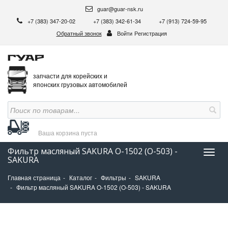
guar@guar-nsk.ru
+7 (383) 347-20-02
+7 (383) 342-61-34
+7 (913) 724-59-95
Обратный звонок
Войти
Регистрация
запчасти для корейских и
японских грузовых автомобилей
Ваша корзина
пуста
Фильтр масляный SAKURA O-1502 (O-503) -
Нави
SAKURA
Главная страница
Каталог
Фильтры
SAKURA
Фильтр масляный SAKURA O-1502 (O-503) - SAKURA