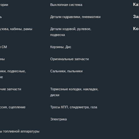
Ка
гории
Выхлопная система
За
ль
Детали гидравлики, пневматики
Ко
узова, кабины, рамы
Детали ходовой, рулевое,
подвеска
и CM
Корзины, Дис
ины
Оригинальные запчасти
ики, подвесные,
Сальники, пыльники
ые
чие запчасти
Тормозные колодки, накладки,
диски
ссия, сцепление
Тросы КПП, спидометра, газа
Электрика
ы топливной аппаратуры