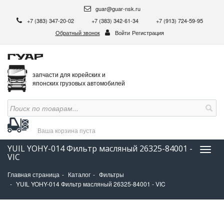
guar@guar-nsk.ru
+7 (383) 347-20-02
+7 (383) 342-61-34
+7 (913) 724-59-95
Обратный звонок
Войти
Регистрация
запчасти для корейских и
японских грузовых автомобилей
Ваша корзина
пуста
YUIL YOHY-014 Фильтр масляный 26325-84001 -
Нави
VIC
Главная страница
Каталог
Фильтры
YUIL YOHY-014 Фильтр масляный 26325-84001 - VIC