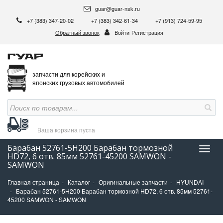
guar@guar-nsk.ru
+7 (383) 347-20-02
+7 (383) 342-61-34
+7 (913) 724-59-95
Обратный звонок
Войти
Регистрация
запчасти для корейских и
японских грузовых автомобилей
Ваша корзина
пуста
Барабан 52761-5H200 Барабан тормозной
Нави
HD72, 6 отв. 85мм 52761-45200 SAMWON -
SAMWON
Главная страница
Каталог
Оригинальные запчасти
HYUNDAI
Барабан 52761-5H200 Барабан тормозной HD72, 6 отв. 85мм 52761-
45200 SAMWON - SAMWON