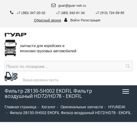
guar@guar-nsk.ru
+7 (383) 347-20-02
+7 (383) 342-61-34
+7 (913) 724-59-95
Обратный звонок
Войти
Регистрация
запчасти для корейских и
японских грузовых автомобилей
Ваша корзина
пуста
Фильтр 28130-5H002 EKOFIL Фильтр
Нави
воздушный HD72/HD78 - EKOFIL
Главная страница
Каталог
Оригинальные запчасти
HYUNDAI
Фильтр 28130-5H002 EKOFIL Фильтр воздушный HD72/HD78 - EKOFIL