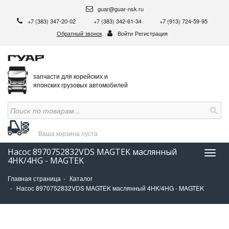
guar@guar-nsk.ru
+7 (383) 347-20-02
+7 (383) 342-61-34
+7 (913) 724-59-95
Обратный звонок
Войти
Регистрация
запчасти для корейских и
японских грузовых автомобилей
Ваша корзина
пуста
Насос 8970752832VDS MAGTEK маслянный
Нави
4HK/4HG - MAGTEK
Главная страница
Каталог
Насос 8970752832VDS MAGTEK маслянный 4HK/4HG - MAGTEK