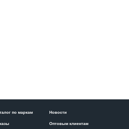
талог по маркам
Новости
казы
Оптовым клиентам