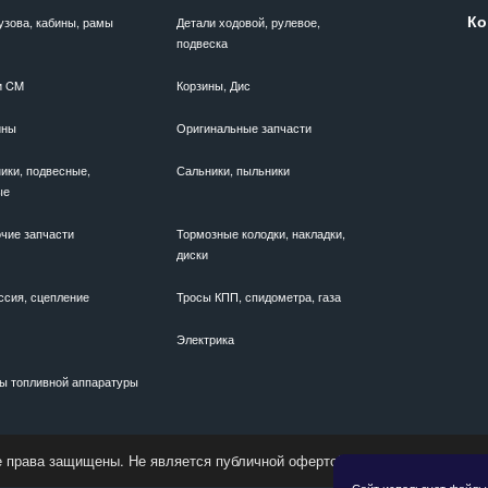
Ко
узова, кабины, рамы
Детали ходовой, рулевое,
подвеска
и CM
Корзины, Дис
ины
Оригинальные запчасти
ики, подвесные,
Сальники, пыльники
ые
чие запчасти
Тормозные колодки, накладки,
диски
ссия, сцепление
Тросы КПП, спидометра, газа
Электрика
ы топливной аппаратуры
е права защищены. Не является публичной офертой. Актуальные цены у