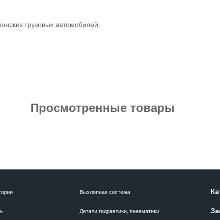
понских грузовых автомобилей.
Просмотренные товары
Ка
гории
Выхлопная система
За
ль
Детали гидравлики, пневматики