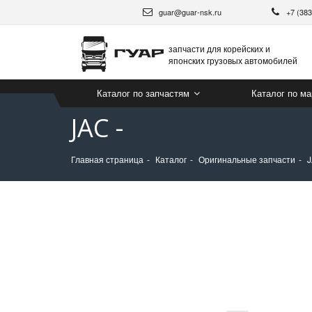
guar@guar-nsk.ru
+7 (38
запчасти для корейских и
японских грузовых автомобилей
Каталог по запчастям
Каталог по м
JAC -
Главная страница
Каталог
Оригинальные запчасти
J