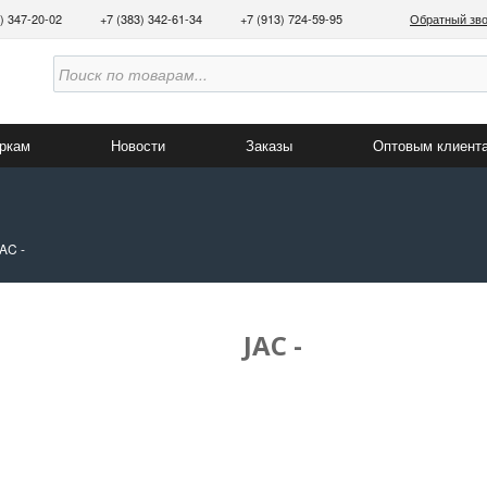
3) 347-20-02
+7 (383) 342-61-34
+7 (913) 724-59-95
Обратный зв
аркам
Новости
Заказы
Оптовым клиент
AC -
JAC -