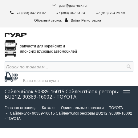
guar@guar-nsk.ru
+7 (383) 347-20-02
+7 (383) 342-61-34
+7 (913) 724-59-95
Обратный звонок
Войти
Регистрация
запчасти для корейских и
японских грузовых автомобилей
Ваша корзина
пуста
Сайленблок 90389-16015 Сайлентблок рессоры
Нави
BU212, 90389-16002 - TOYOTA
Главная страница
Каталог
Оригинальные запчасти
TOYOTA
Сайленблок 90389-16015 Сайлентблок рессоры BU212, 90389-16002
- TOYOTA