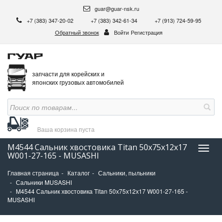
guar@guar-nsk.ru
+7 (383) 347-20-02
+7 (383) 342-61-34
+7 (913) 724-59-95
Обратный звонок
Войти
Регистрация
запчасти для корейских и
японских грузовых автомобилей
Ваша корзина
пуста
M4544 Сальник хвостовика Titan 50х75х12х17
Нави
W001-27-165 - MUSASHI
Главная страница
Каталог
Сальники, пыльники
Сальники MUSASHI
M4544 Сальник хвостовика Titan 50х75х12х17 W001-27-165 -
MUSASHI