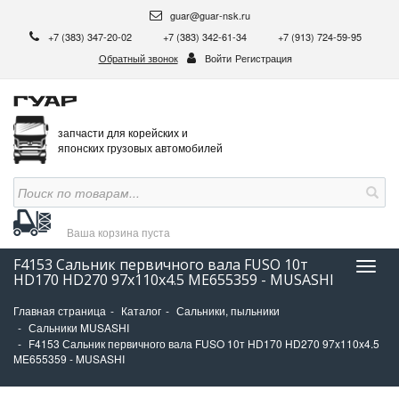
guar@guar-nsk.ru
+7 (383) 347-20-02
+7 (383) 342-61-34
+7 (913) 724-59-95
Обратный звонок
Войти
Регистрация
запчасти для корейских и
японских грузовых автомобилей
Ваша корзина
пуста
F4153 Сальник первичного вала FUSO 10т
Нави
HD170 HD270 97x110x4.5 ME655359 - MUSASHI
Главная страница
Каталог
Сальники, пыльники
Сальники MUSASHI
F4153 Сальник первичного вала FUSO 10т HD170 HD270 97x110x4.5
ME655359 - MUSASHI