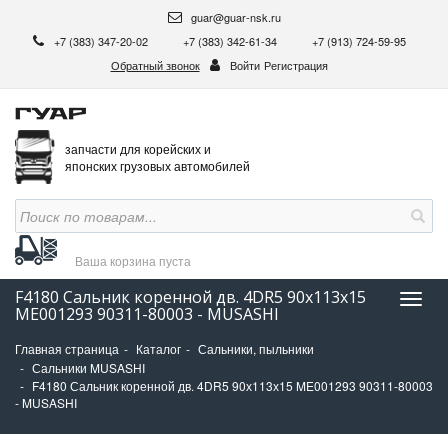
guar@guar-nsk.ru
+7 (383) 347-20-02
+7 (383) 342-61-34
+7 (913) 724-59-95
Обратный звонок
Войти
Регистрация
запчасти для корейских и
японских грузовых автомобилей
Ваша корзина
пуста
F4180 Сальник коренной дв. 4DR5 90х113х15
Нави
ME001293 90311-80003 - MUSASHI
Главная страница
Каталог
Сальники, пыльники
Сальники MUSASHI
F4180 Сальник коренной дв. 4DR5 90х113х15 ME001293 90311-80003
- MUSASHI