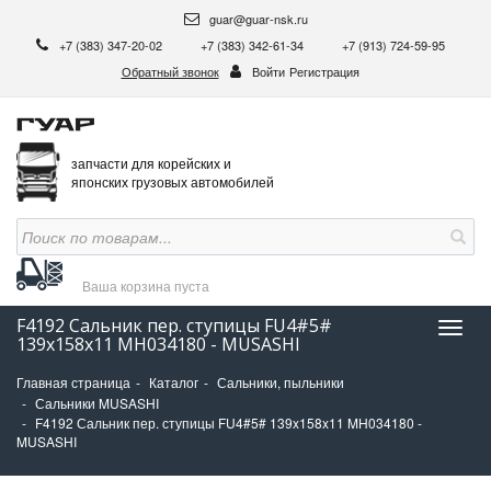
guar@guar-nsk.ru
+7 (383) 347-20-02
+7 (383) 342-61-34
+7 (913) 724-59-95
Обратный звонок
Войти
Регистрация
запчасти для корейских и
японских грузовых автомобилей
Ваша корзина
пуста
F4192 Сальник пер. ступицы FU4#5#
Нави
139x158x11 MH034180 - MUSASHI
Главная страница
Каталог
Сальники, пыльники
Сальники MUSASHI
F4192 Сальник пер. ступицы FU4#5# 139x158x11 MH034180 -
MUSASHI