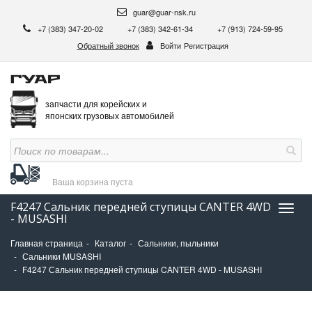
guar@guar-nsk.ru
+7 (383) 347-20-02
+7 (383) 342-61-34
+7 (913) 724-59-95
Обратный звонок
Войти
Регистрация
запчасти для корейских и
японских грузовых автомобилей
Ваша корзина
пуста
F4247 Сальник передней ступицы CANTER 4WD
Нави
- MUSASHI
Главная страница
Каталог
Сальники, пыльники
Сальники MUSASHI
F4247 Сальник передней ступицы CANTER 4WD - MUSASHI