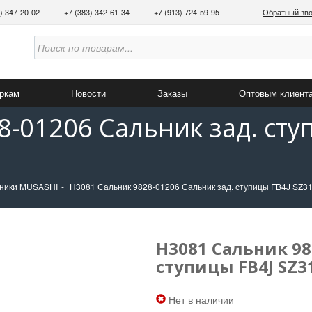
3) 347-20-02
+7 (383) 342-61-34
+7 (913) 724-59-95
Обратный зв
аркам
Новости
Заказы
Оптовым клиент
-01206 Сальник зад. сту
ники MUSASHI
H3081 Сальник 9828-01206 Сальник зад. ступицы FB4J SZ3
H3081 Сальник 98
ступицы FB4J SZ3
Нет в наличии