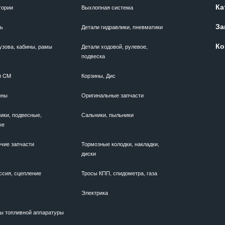
Ка
гории
Выхлопная система
За
ль
Детали гидравлики, пневматики
Ко
узова, кабины, рамы
Детали ходовой, рулевое,
подвеска
и CM
Корзины, Дис
ины
Оригинальные запчасти
ики, подвесные,
Сальники, пыльники
ые
чие запчасти
Тормозные колодки, накладки,
диски
ссия, сцепление
Тросы КПП, спидометра, газа
Электрика
ы топливной аппаратуры