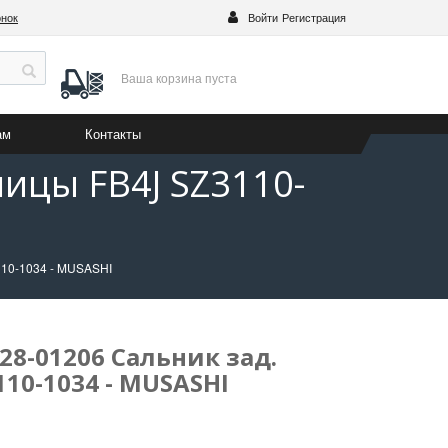
онок
Войти
Регистрация
Ваша корзина
пуста
ам
Контакты
пицы FB4J SZ3110-
110-1034 - MUSASHI
28-01206 Сальник зад.
110-1034 - MUSASHI