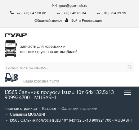
guar@guar-nsk.ru
+7 (383) 347-20-02
+7 (383) 342-61-34
+7 (913) 724-59-95
Обратный звонок
Войти
Регистрация
запчасти для корейских и
японских грузовых автомобилей
Ваша корзина
пуста
I3565 Сальник полуоси Isuzu 10т 64x132,5x13
Нави
909924700 - MUSASHI
Главная страница
Каталог
Сальники, пыльники
Сальники MUSASHI
I3565 Сальник полуоси Isuzu 10т 64x132,5x13 909924700 - MUSASHI