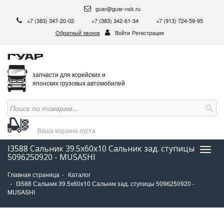
guar@guar-nsk.ru
+7 (383) 347-20-02
+7 (383) 342-61-34
+7 (913) 724-59-95
Обратный звонок
Войти
Регистрация
запчасти для корейских и
японских грузовых автомобилей
Ваша корзина
пуста
I3588 Сальник 39.5х60х10 Сальник зад. ступицы
Нави
5096250920 - MUSASHI
Главная страница
Каталог
I3588 Сальник 39.5х60х10 Сальник зад. ступицы 5096250920 -
MUSASHI