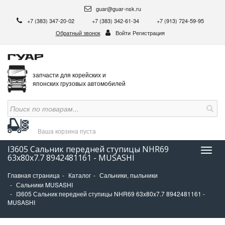
guar@guar-nsk.ru
+7 (383) 347-20-02
+7 (383) 342-61-34
+7 (913) 724-59-95
Обратный звонок
Войти
Регистрация
запчасти для корейских и
японских грузовых автомобилей
Ваша корзина
пуста
I3605 Сальник передней ступицы NHR69
Нави
63x80x7.7 8942481161 - MUSASHI
Главная страница
Каталог
Сальники, пыльники
Сальники MUSASHI
I3605 Сальник передней ступицы NHR69 63x80x7.7 8942481161 -
MUSASHI