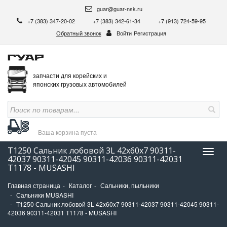
guar@guar-nsk.ru
+7 (383) 347-20-02
+7 (383) 342-61-34
+7 (913) 724-59-95
Обратный звонок
Войти
Регистрация
запчасти для корейских и
японских грузовых автомобилей
Ваша корзина
пуста
T1250 Сальник лобовой 3L 42x60x7 90311-
Нави
42037 90311-42045 90311-42036 90311-42031
T1178 - MUSASHI
Главная страница
Каталог
Сальники, пыльники
Сальники MUSASHI
T1250 Сальник лобовой 3L 42x60x7 90311-42037 90311-42045 90311-
42036 90311-42031 T1178 - MUSASHI