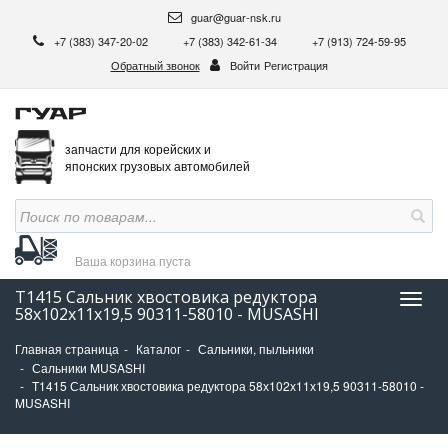
guar@guar-nsk.ru
+7 (383) 347-20-02
+7 (383) 342-61-34
+7 (913) 724-59-95
Обратный звонок
Войти
Регистрация
запчасти для корейских и
японских грузовых автомобилей
Ваша корзина
пуста
T1415 Сальник хвостовика редуктора
Нави
58х102х11х19,5 90311-58010 - MUSASHI
Главная страница
Каталог
Сальники, пыльники
Сальники MUSASHI
T1415 Сальник хвостовика редуктора 58х102х11х19,5 90311-58010 -
MUSASHI