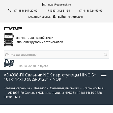
guar@guar-nsk.ru
+7 (383) 347-20-02
+7 (383) 342-61-34
+7 (913) 724-59-95
Обратный звонок
Войти
Регистрация
запчасти для корейских и
японских грузовых автомобилей
Ваша корзина
пуста
AD4098-F0 Сальник NOK пер. ступицы HINO 5т
Нави
101х114х10 9828-01231 - NOK
Главная страница
Каталог
Сальники, пыльники
Сальники NOK
AD4098-F0 Сальник NOK пер. ступицы HINO 5т 101х114х10 9828-
01231 - NOK