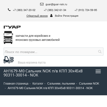
guar@guar-nsk.ru
+7 (383) 347-20-02
+7 (383) 342-61-34
+7 (913) 724-59-95
Обратный звонок
Войти
Регистрация
запчасти для корейских и
японских грузовых автомобилей
Ваша корзина
пуста
AH1679-M0 Сальник NOK п/в КПП 30x45x8
Нави
90311-30014 - NOK
Главная страница
Каталог
Сальники, пыльники
Сальники NOK
AH1679-M0 Сальник NOK п/в КПП 30x45x8 90311-30014 - NOK