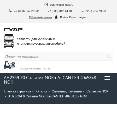
guar@guar-nsk.ru
+7 (383) 347-20-02
+7 (383) 342-61-34
+7 (913) 724-59-95
Обратный звонок
Войти
Регистрация
запчасти для корейских и
японских грузовых автомобилей
Ваша корзина
пуста
AH2369-F0 Сальник NOK п/в CANTER 40x58x8 -
Нави
NOK
Главная страница
Каталог
Сальники, пыльники
Сальники NOK
AH2369-F0 Сальник NOK п/в CANTER 40x58x8 - NOK