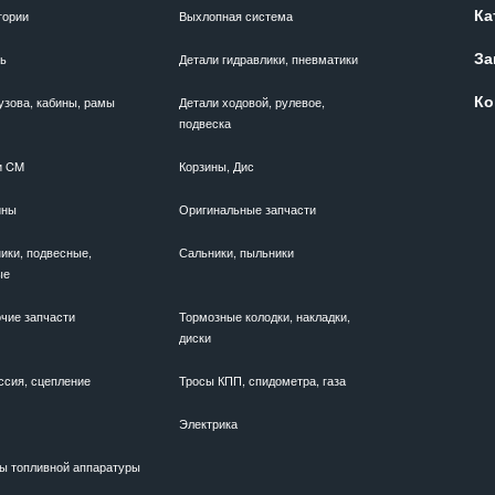
Ка
гории
Выхлопная система
За
ль
Детали гидравлики, пневматики
Ко
узова, кабины, рамы
Детали ходовой, рулевое,
подвеска
и CM
Корзины, Дис
ины
Оригинальные запчасти
ики, подвесные,
Сальники, пыльники
ые
чие запчасти
Тормозные колодки, накладки,
диски
ссия, сцепление
Тросы КПП, спидометра, газа
Электрика
ы топливной аппаратуры