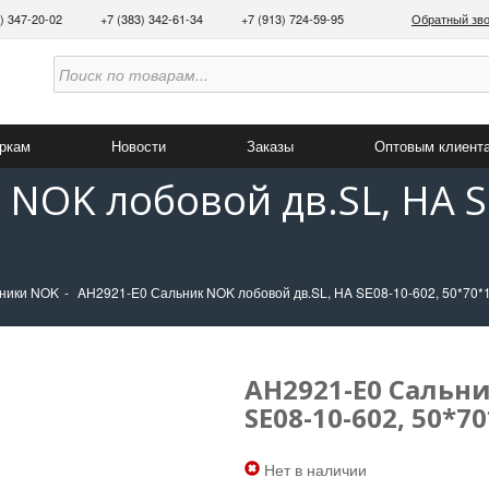
3) 347-20-02
+7 (383) 342-61-34
+7 (913) 724-59-95
Обратный зв
аркам
Новости
Заказы
Оптовым клиент
NOK лобовой дв.SL, HA S
ники NOK
AH2921-E0 Сальник NOK лобовой дв.SL, HA SE08-10-602, 50*70*
AH2921-E0 Сальни
SE08-10-602, 50*7
Нет в наличии