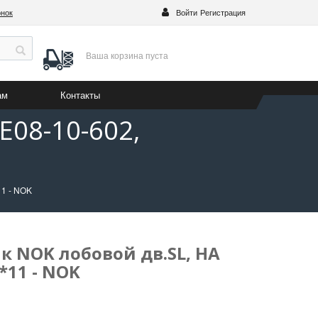
онок
Войти
Регистрация
Ваша корзина
пуста
ам
Контакты
E08-10-602,
11 - NOK
к NOK лобовой дв.SL, HA
0*11 - NOK