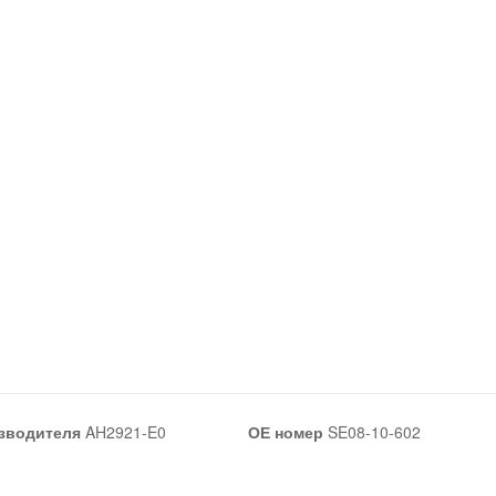
зводителя
AH2921-E0
ОЕ номер
SE08-10-602