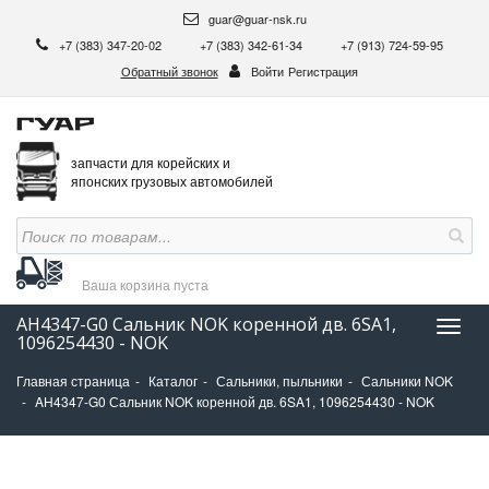
guar@guar-nsk.ru
+7 (383) 347-20-02
+7 (383) 342-61-34
+7 (913) 724-59-95
Обратный звонок
Войти
Регистрация
запчасти для корейских и
японских грузовых автомобилей
Ваша корзина
пуста
AH4347-G0 Сальник NOK коренной дв. 6SA1,
Нави
1096254430 - NOK
Главная страница
Каталог
Сальники, пыльники
Сальники NOK
AH4347-G0 Сальник NOK коренной дв. 6SA1, 1096254430 - NOK