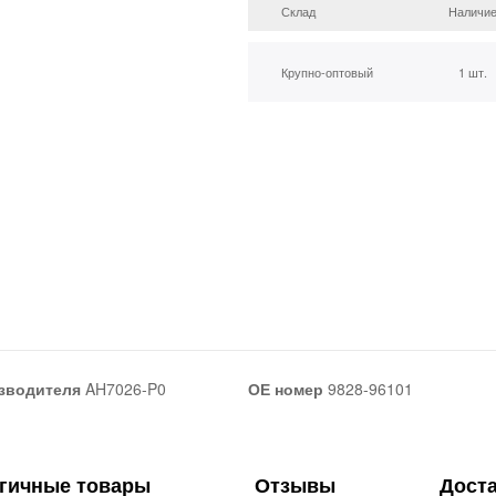
Склад
Наличи
Крупно-оптовый
1 шт.
зводителя
AH7026-P0
ОЕ номер
9828-96101
гичные товары
Отзывы
Дост