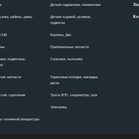
За
ль
Детали гидравлики, пневматики
Ко
узова, кабины, рамы
Детали ходовой, рулевое,
подвеска
и CM
Корзины, Дис
ины
Оригинальные запчасти
ики, подвесные,
Сальники, пыльники
ые
чие запчасти
Тормозные колодки, накладки,
диски
ссия, сцепление
Тросы КПП, спидометра, газа
Электрика
ы топливной аппаратуры