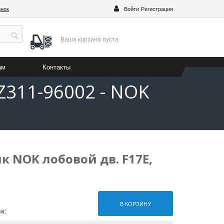
онок
Войти
Регистрация
Ваша корзина
пуста
ам
Контакты
Z311-96002 - NOK
к NOK лобовой дв. F17E,
В КОРЗИНУ
ск
: