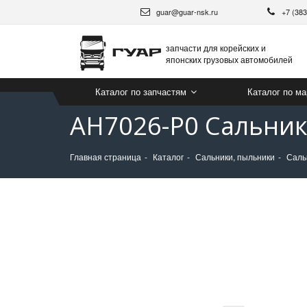
guar@guar-nsk.ru
+7 (38
запчасти для корейских и
японских грузовых автомобилей
Каталог по запчастям
Каталог по м
AH7026-P0 Сальник 
Главная страница
Каталог
Сальники, пыльники
Саль