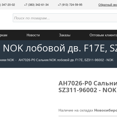
3) 347-20-02
+7 (383) 342-61-34
+7 (913) 724-59-95
Обратный зв
аркам
Новости
Заказы
Оптовым клиент
NOK лобовой дв. F17E, S
ники NOK
AH7026-P0 Сальник NOK лобовой дв. F17E, SZ311-96002 - NOK
AH7026-P0 Сальни
SZ311-96002 - NOK
Наличие на складах
Новосибир