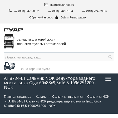
guar@guar-nsk.ru
+7 (383) 347-20-02
+7 (383) 342-61-34
+7 (913) 724-59-95
Обратный звонок
Войти
Регистрация
запчасти для корейских и
японских грузовых автомобилей
Ваша корзина
пуста
AH8784-E1 Сальник NOK редуктора заднего
Нави
моста Isuzu Giga 60x88x9,5x16,5 1096251200 -
NOK
Главная страница
Каталог
Сальники, пыльники
Сальники NOK
AH8784-E1 Сальник NOK редуктора заднего моста Isuzu Giga
60x88x9,5x16,5 1096251200 - NOK