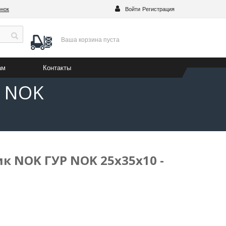
онок
Войти
Регистрация
Ваша корзина
пуста
ам
Контакты
- NOK
к NOK ГУР NOK 25x35x10 -