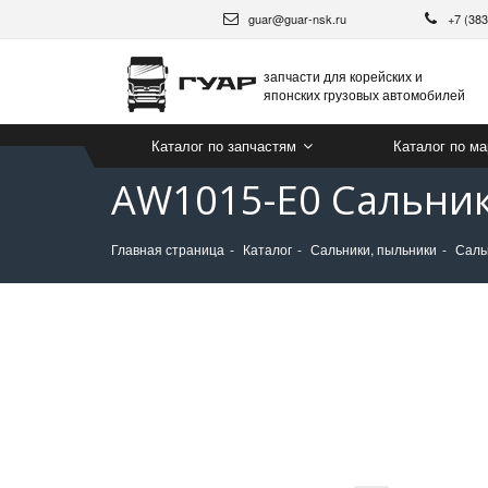
guar@guar-nsk.ru
+7 (38
запчасти для корейских и
японских грузовых автомобилей
Каталог по запчастям
Каталог по м
AW1015-E0 Сальник
Главная страница
Каталог
Сальники, пыльники
Саль