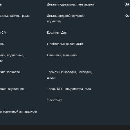
За
ль
Детали гидравлики, пневматики
Ко
узова, кабины, рамы
Детали ходовой, рулевое,
подвеска
и CM
Корзины, Дис
ины
Оригинальные запчасти
ики, подвесные,
Сальники, пыльники
ые
чие запчасти
Тормозные колодки, накладки,
диски
ссия, сцепление
Тросы КПП, спидометра, газа
Электрика
ы топливной аппаратуры