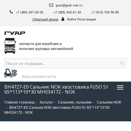
guar@guar-nsk.ru
+7 (383) 347-20-02
+7 (383) 342-61-34
+7 (913) 724-59-95
Обратный звонок
Войти
Регистрация
запчасти для корейских и
японских грузовых автомобилей
Ваша корзина
пуста
BH4727-E0 Сальник NOK хвостовика FUSO 5т
Нави
65*113*10*30 MH034172 - NOK
Главная страница
Каталог
Сальники, пыльники
Сальники NOK
BH4727-E0 Сальник NOK хвостовика FUSO 5т 65*113*10*30
MH034172 - NOK