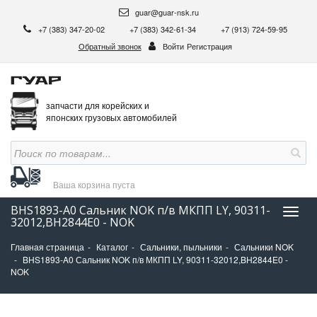
guar@guar-nsk.ru
+7 (383) 347-20-02
+7 (383) 342-61-34
+7 (913) 724-59-95
Обратный звонок
Войти
Регистрация
запчасти для корейских и
японских грузовых автомобилей
Ваша корзина
пуста
BHS1893-A0 Сальник NOK п/в МКПП LY, 90311-
Нави
32012,BH2844E0 - NOK
Главная страница
Каталог
Сальники, пыльники
Сальники NOK
BHS1893-A0 Сальник NOK п/в МКПП LY, 90311-32012,BH2844E0 -
NOK