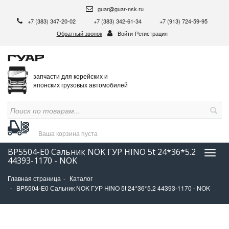
guar@guar-nsk.ru
+7 (383) 347-20-02
+7 (383) 342-61-34
+7 (913) 724-59-95
Обратный звонок
Войти
Регистрация
запчасти для корейских и
японских грузовых автомобилей
Ваша корзина
пуста
BP5504-E0 Сальник NOK ГУР HINO 5t 24*36*5.2
Нави
44393-1170 - NOK
Главная страница
Каталог
BP5504-E0 Сальник NOK ГУР HINO 5t 24*36*5.2 44393-1170 - NOK