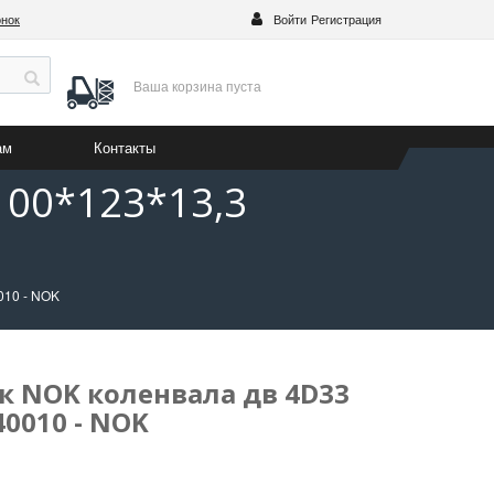
онок
Войти
Регистрация
Ваша корзина
пуста
ам
Контакты
100*123*13,3
010 - NOK
к NOK коленвала дв 4D33
40010 - NOK