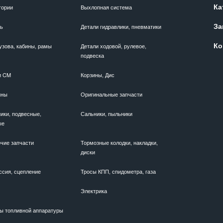
Ка
гории
Выхлопная система
За
ль
Детали гидравлики, пневматики
Ко
узова, кабины, рамы
Детали ходовой, рулевое,
подвеска
и CM
Корзины, Дис
ины
Оригинальные запчасти
ики, подвесные,
Сальники, пыльники
ые
чие запчасти
Тормозные колодки, накладки,
диски
ссия, сцепление
Тросы КПП, спидометра, газа
Электрика
ы топливной аппаратуры