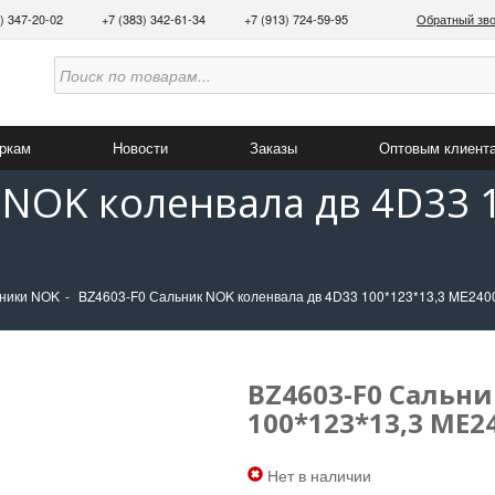
3) 347-20-02
+7 (383) 342-61-34
+7 (913) 724-59-95
Обратный зв
аркам
Новости
Заказы
Оптовым клиент
 NOK коленвала дв 4D33 
ники NOK
BZ4603-F0 Сальник NOK коленвала дв 4D33 100*123*13,3 ME240
BZ4603-F0 Сальни
100*123*13,3 ME2
Нет в наличии