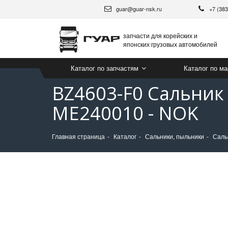
guar@guar-nsk.ru
+7 (38
запчасти для корейских и
японских грузовых автомобилей
Каталог по запчастям
Каталог по м
BZ4603-F0 Сальник
ME240010 - NOK
Главная страница
Каталог
Сальники, пыльники
Саль