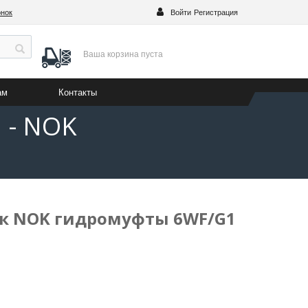
онок
Войти
Регистрация
Ваша корзина
пуста
ам
Контакты
 - NOK
ик NOK гидромуфты 6WF/G1