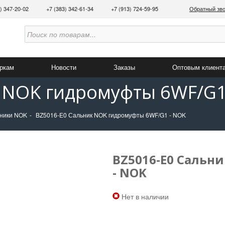
3) 347-20-02
+7 (383) 342-61-34
+7 (913) 724-59-95
Обратный зв
аркам
Новости
Заказы
Оптовым клиент
 NOK гидромуфты 6WF/G1
ники NOK
BZ5016-E0 Сальник NOK гидромуфты 6WF/G1 - NOK
BZ5016-E0 Сальн
- NOK
Нет в наличии