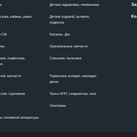
За
ль
Детали гидравлики, пневматики
Ко
узова, кабины, рамы
Детали ходовой, рулевое,
подвеска
и CM
Корзины, Дис
ины
Оригинальные запчасти
ики, подвесные,
Сальники, пыльники
ые
чие запчасти
Тормозные колодки, накладки,
диски
ссия, сцепление
Тросы КПП, спидометра, газа
Электрика
ы топливной аппаратуры