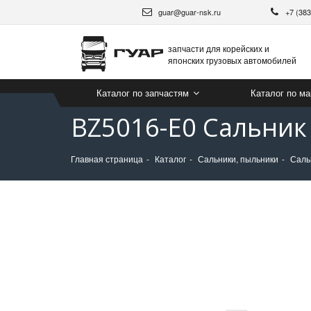
guar@guar-nsk.ru
+7 (38
запчасти для корейских и
японских грузовых автомобилей
Каталог по запчастям
Каталог по м
BZ5016-E0 Сальник
Главная страница
Каталог
Сальники, пыльники
Саль