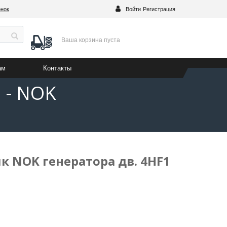
онок
Войти
Регистрация
Ваша корзина
пуста
ам
Контакты
 - NOK
к NOK генератора дв. 4HF1