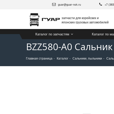
guar@guar-nsk.ru
+7 (38
запчасти для корейских и
японских грузовых автомобилей
Каталог по запчастям
Каталог по м
BZZ580-A0 Сальник
Главная страница
Каталог
Сальники, пыльники
Саль