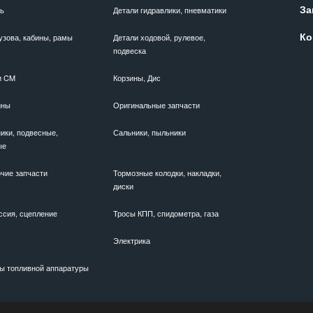
За
ль
Детали гидравлики, пневматики
Ко
узова, кабины, рамы
Детали ходовой, рулевое,
подвеска
и CM
Корзины, Дис
ины
Оригинальные запчасти
ики, подвесные,
Сальники, пыльники
ые
чие запчасти
Тормозные колодки, накладки,
диски
ссия, сцепление
Тросы КПП, спидометра, газа
Электрика
ы топливной аппаратуры