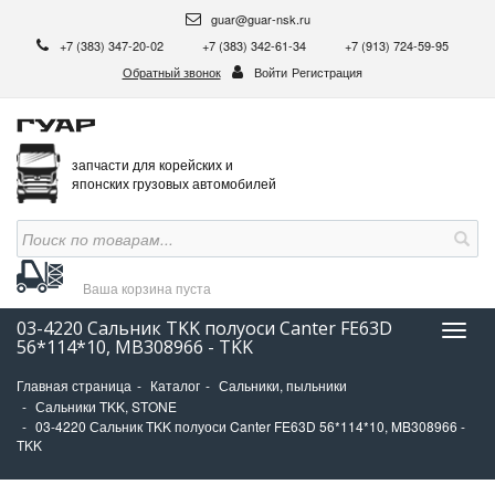
guar@guar-nsk.ru
+7 (383) 347-20-02
+7 (383) 342-61-34
+7 (913) 724-59-95
Обратный звонок
Войти
Регистрация
запчасти для корейских и
японских грузовых автомобилей
Ваша корзина
пуста
03-4220 Сальник TKK полуоси Canter FE63D
Нави
56*114*10, MB308966 - TKK
Главная страница
Каталог
Сальники, пыльники
Сальники TKK, STONE
03-4220 Сальник TKK полуоси Canter FE63D 56*114*10, MB308966 -
TKK