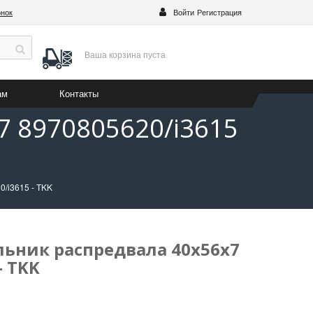
онок
Войти
Регистрация
Ваша корзина
пуста
ам
Контакты
7 8970805620/i3615
/i3615 - TKK
льник распредвала 40x56x7
- TKK