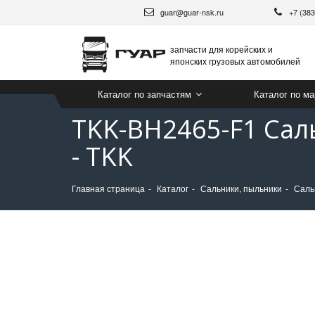
guar@guar-nsk.ru
+7 (38
запчасти для корейских и
японских грузовых автомобилей
Каталог по запчастям
Каталог по м
TKK-BH2465-F1 Сал
- TKK
Главная страница
Каталог
Сальники, пыльники
Саль