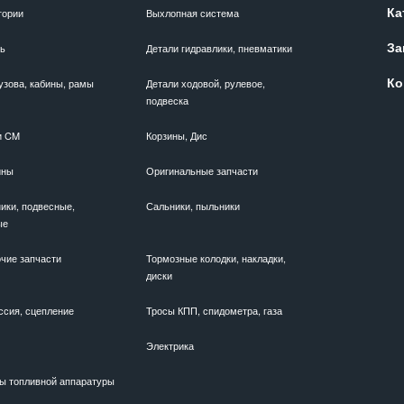
Ка
гории
Выхлопная система
За
ль
Детали гидравлики, пневматики
Ко
узова, кабины, рамы
Детали ходовой, рулевое,
подвеска
и CM
Корзины, Дис
ины
Оригинальные запчасти
ики, подвесные,
Сальники, пыльники
ые
чие запчасти
Тормозные колодки, накладки,
диски
ссия, сцепление
Тросы КПП, спидометра, газа
Электрика
ы топливной аппаратуры