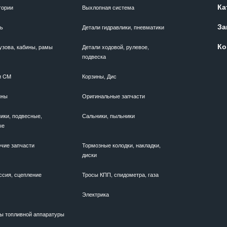
Ка
гории
Выхлопная система
За
ль
Детали гидравлики, пневматики
Ко
узова, кабины, рамы
Детали ходовой, рулевое,
подвеска
и CM
Корзины, Дис
ины
Оригинальные запчасти
ики, подвесные,
Сальники, пыльники
ые
чие запчасти
Тормозные колодки, накладки,
диски
ссия, сцепление
Тросы КПП, спидометра, газа
Электрика
ы топливной аппаратуры