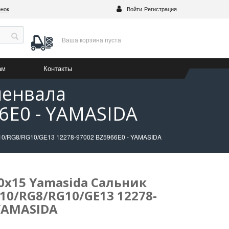
онок
Войти
Регистрация
Ваша корзина
пуста
ам
Контакты
ленвала
6E0 - YAMASIDA
F10/RG8/RG10/GE13 12278-97002 BZ5966E0 - YAMASIDA
0х15 Yamasida Сальник
10/RG8/RG10/GE13 12278-
 YAMASIDA