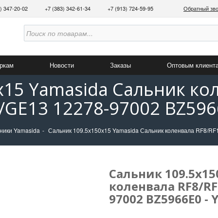
3) 347-20-02
+7 (383) 342-61-34
+7 (913) 724-59-95
Обратный зв
аркам
Новости
Заказы
Оптовым клиент
х15 Yamasida Сальник ко
/GE13 12278-97002 BZ596
ники Yamasida
Сальник 109.5х150х15 Yamasida Сальник коленвала RF8/R
Сальник 109.5х15
коленвала RF8/RF
97002 BZ5966E0 -