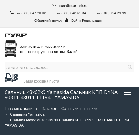
guar@guar-nsk.ru
+7 (383) 347-20-02
+7 (383) 342-61-34
+7 (913) 724-59-95
Обратный звонок
Войти
Регистрация
запчасти для корейских и
японских грузовых автомобилей
Ваша корзина
пуста
Сальник 48х62х9 Yamasida Сальник КПП DYNA
Нави
90311-48011 T1194 - YAMASIDA
Главная страница
Каталог
Сальники, пыльники
Сальники Yamasida
Сальник 48х62х9 Yamasida Сальник КПП DYNA 90311-48011 T1194 -
YAMASIDA